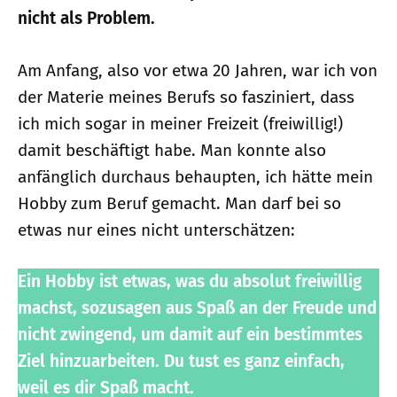
nicht als Problem.
Am Anfang, also vor etwa 20 Jahren, war ich von
der Materie meines Berufs so fasziniert, dass
ich mich sogar in meiner Freizeit (freiwillig!)
damit beschäftigt habe. Man konnte also
anfänglich durchaus behaupten, ich hätte mein
Hobby zum Beruf gemacht. Man darf bei so
etwas nur eines nicht unterschätzen:
Ein Hobby ist etwas, was du absolut freiwillig
machst, so­zu­sagen aus Spaß an der Freude und
nicht zwingend, um damit auf ein bestimmtes
Ziel hinzu­arbeiten. Du tust es ganz einfach,
weil es dir Spaß macht.