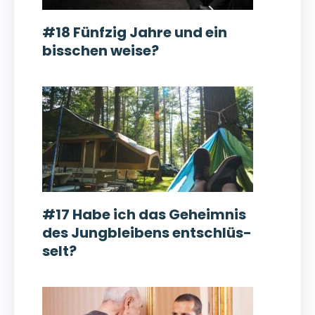
#18 Fünfzig Jahre und ein
bisschen weise?
#17 Habe ich das Ge­heim­nis
des Jung­bleibens ent­schlüs­
selt?