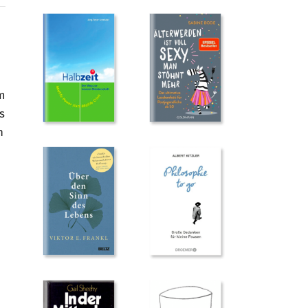
em
s
n