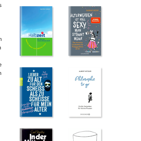
s
h
h
e
h